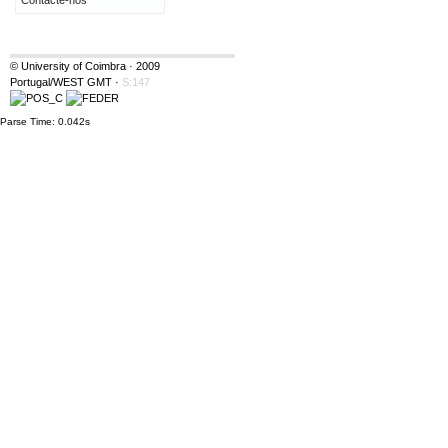
Contacte-nos
© University of Coimbra · 2009
Portugal/WEST GMT
·
S:147
Parse Time: 0.042s