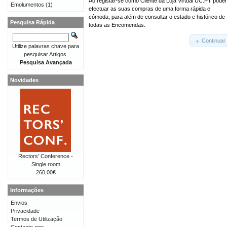
Ao registar-se como Cliente da Loja Virtual UC.PT pode
Emolumentos
(1)
efectuar as suas compras de uma forma rápida e
cómoda, para além de consultar o estado e histórico de
Pesquisa Rápida
todas as Encomendas.
Continuar
Utilize palavras chave para
pesquisar Artigos.
Pesquisa Avançada
Novidades
Rectors' Conference -
Single room
260,00€
Informações
Envios
Privacidade
Termos de Utilização