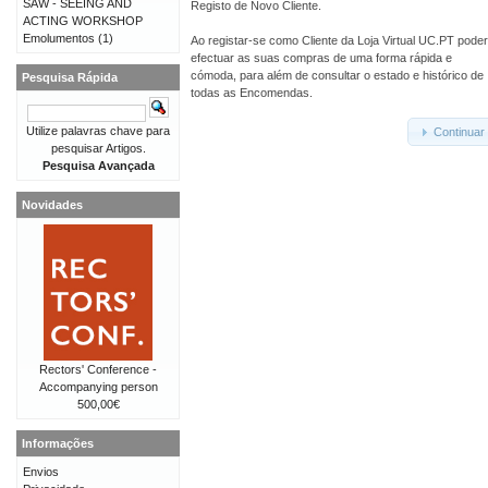
SAW - SEEING AND
Registo de Novo Cliente.
ACTING WORKSHOP
Emolumentos
(1)
Ao registar-se como Cliente da Loja Virtual UC.PT pode
efectuar as suas compras de uma forma rápida e
cómoda, para além de consultar o estado e histórico de
Pesquisa Rápida
todas as Encomendas.
Utilize palavras chave para
Continuar
pesquisar Artigos.
Pesquisa Avançada
Novidades
Rectors' Conference -
Accompanying person
500,00€
Informações
Envios