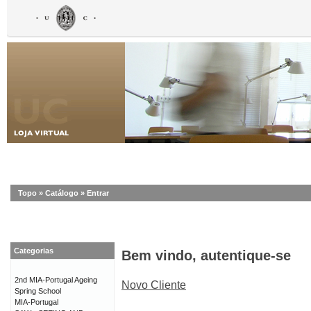
Topo
»
Catálogo
»
Entrar
Categorias
Bem vindo, autentique-se
2nd MIA-Portugal Ageing
Novo Cliente
Spring School
MIA-Portugal