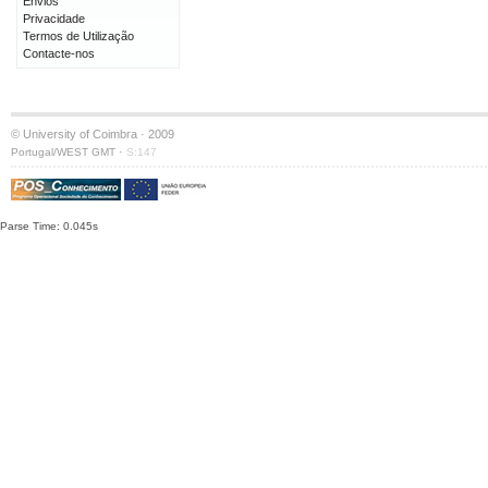
Envios
Privacidade
Termos de Utilização
Contacte-nos
© University of Coimbra · 2009
·
Portugal/WEST GMT
S:147
Parse Time: 0.045s