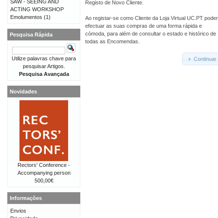
SAW - SEEING AND
Registo de Novo Cliente.
ACTING WORKSHOP
Emolumentos
(1)
Ao registar-se como Cliente da Loja Virtual UC.PT pode
efectuar as suas compras de uma forma rápida e
cómoda, para além de consultar o estado e histórico de
Pesquisa Rápida
todas as Encomendas.
Utilize palavras chave para
Continuar
pesquisar Artigos.
Pesquisa Avançada
Novidades
Rectors' Conference -
Accompanying person
500,00€
Informações
Envios