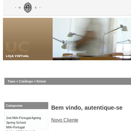
Topo
»
Catálogo
»
Entrar
Categorias
Bem vindo, autentique-se
2nd MIA-Portugal Ageing
Novo Cliente
Spring School
MIA-Portugal