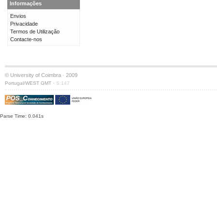
Informações
Envios
Privacidade
Termos de Utilização
Contacte-nos
© University of Coimbra · 2009
·
Portugal/WEST GMT
S:147
Parse Time: 0.041s