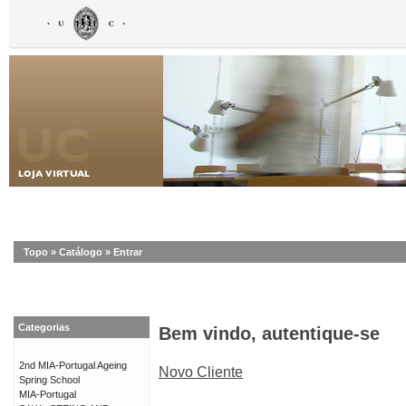
Topo
»
Catálogo
»
Entrar
Categorias
Bem vindo, autentique-se
2nd MIA-Portugal Ageing
Novo Cliente
Spring School
MIA-Portugal