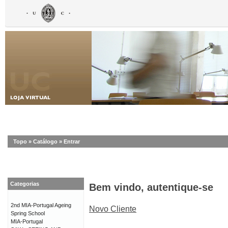
Topo
»
Catálogo
»
Entrar
Categorias
Bem vindo, autentique-se
2nd MIA-Portugal Ageing
Novo Cliente
Spring School
MIA-Portugal