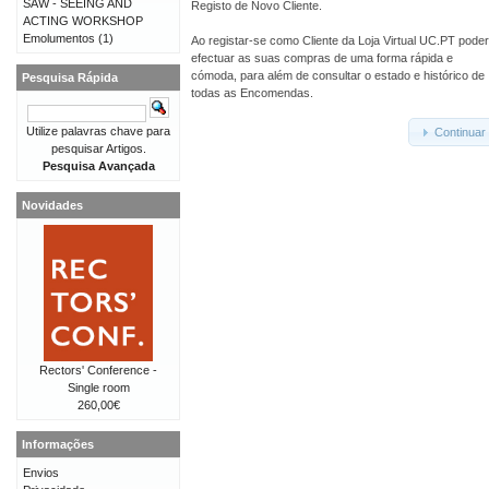
SAW - SEEING AND
Registo de Novo Cliente.
ACTING WORKSHOP
Emolumentos
(1)
Ao registar-se como Cliente da Loja Virtual UC.PT pode
efectuar as suas compras de uma forma rápida e
cómoda, para além de consultar o estado e histórico de
Pesquisa Rápida
todas as Encomendas.
Utilize palavras chave para
Continuar
pesquisar Artigos.
Pesquisa Avançada
Novidades
Rectors' Conference -
Single room
260,00€
Informações
Envios