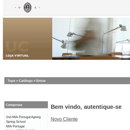
Topo
»
Catálogo
»
Entrar
Categorias
Bem vindo, autentique-se
2nd MIA-Portugal Ageing
Novo Cliente
Spring School
MIA-Portugal