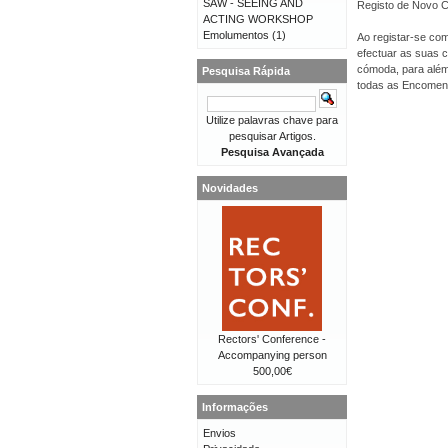
SAW - SEEING AND
Registo de Novo Cl
ACTING WORKSHOP
Emolumentos
(1)
Ao registar-se com
efectuar as suas 
cómoda, para além 
Pesquisa Rápida
todas as Encomen
Utilize palavras chave para
pesquisar Artigos.
Pesquisa Avançada
Novidades
Rectors' Conference -
Accompanying person
500,00€
Informações
Envios