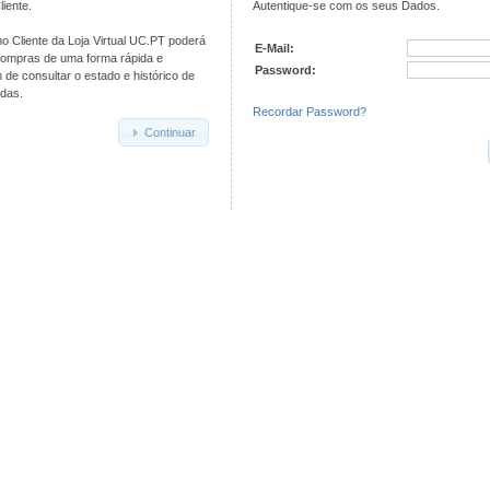
iente.
Autentique-se com os seus Dados.
o Cliente da Loja Virtual UC.PT poderá
E-Mail:
compras de uma forma rápida e
Password:
de consultar o estado e histórico de
das.
Recordar Password?
Continuar