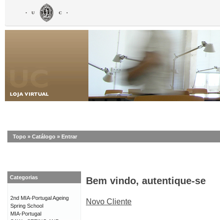
Topo
»
Catálogo
»
Entrar
Categorias
Bem vindo, autentique-se
2nd MIA-Portugal Ageing
Novo Cliente
Spring School
MIA-Portugal