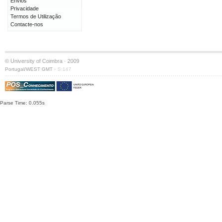
Envios
Privacidade
Termos de Utilização
Contacte-nos
© University of Coimbra · 2009
·
Portugal/WEST GMT
S:147
Parse Time: 0.055s