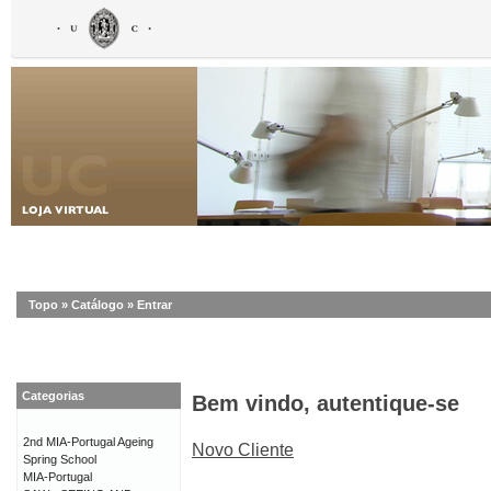
Topo
»
Catálogo
»
Entrar
Categorias
Bem vindo, autentique-se
2nd MIA-Portugal Ageing
Novo Cliente
Spring School
MIA-Portugal