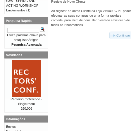
SAW - SEEING AND
Registo de Novo Cliente.
ACTING WORKSHOP
Emolumentos
(1)
Ao registar-se como Cliente da Loja Virtual UC.PT pode
efectuar as suas compras de uma forma rápida e
cómoda, para além de consultar o estado e histórico de
Pesquisa Rápida
todas as Encomendas.
Utilize palavras chave para
Continuar
pesquisar Artigos.
Pesquisa Avançada
Novidades
Rectors' Conference -
Single room
260,00€
Informações
Envios