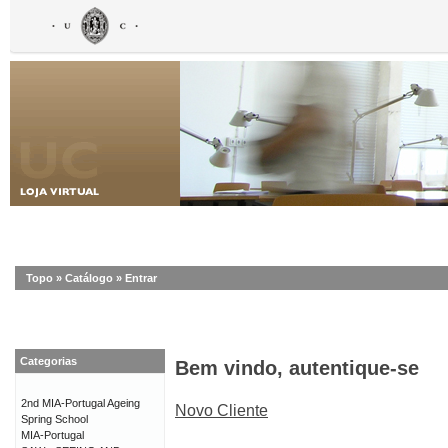
Topo
»
Catálogo
»
Entrar
Categorias
Bem vindo, autentique-se
2nd MIA-Portugal Ageing
Novo Cliente
Spring School
MIA-Portugal