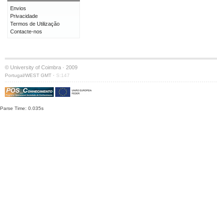
Envios
Privacidade
Termos de Utilização
Contacte-nos
© University of Coimbra · 2009
·
Portugal/WEST GMT
S:147
Parse Time: 0.035s