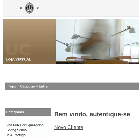
Topo
»
Catálogo
»
Entrar
Categorias
Bem vindo, autentique-se
2nd MIA-Portugal Ageing
Novo Cliente
Spring School
MIA-Portugal