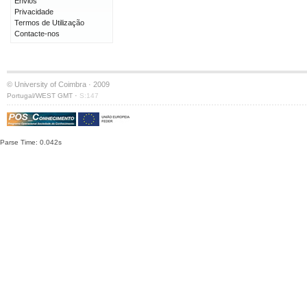
Envios
Privacidade
Termos de Utilização
Contacte-nos
© University of Coimbra · 2009
·
Portugal/WEST GMT
S:147
Parse Time: 0.042s