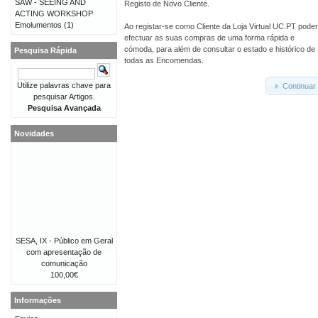
SAW - SEEING AND
Registo de Novo Cliente.
ACTING WORKSHOP
Emolumentos
(1)
Ao registar-se como Cliente da Loja Virtual UC.PT pode
efectuar as suas compras de uma forma rápida e
cómoda, para além de consultar o estado e histórico de
Pesquisa Rápida
todas as Encomendas.
Utilize palavras chave para
Continuar
pesquisar Artigos.
Pesquisa Avançada
Novidades
SESA, IX - Público em Geral
com apresentação de
comunicação
100,00€
Informações