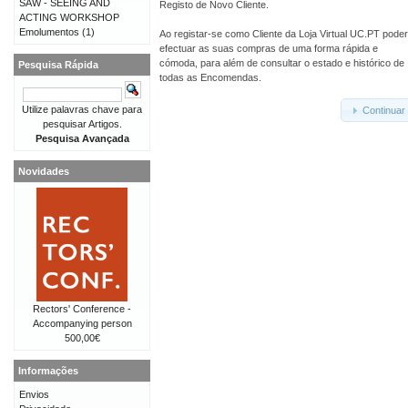
SAW - SEEING AND
Registo de Novo Cliente.
ACTING WORKSHOP
Emolumentos
(1)
Ao registar-se como Cliente da Loja Virtual UC.PT pode
efectuar as suas compras de uma forma rápida e
cómoda, para além de consultar o estado e histórico de
Pesquisa Rápida
todas as Encomendas.
Utilize palavras chave para
Continuar
pesquisar Artigos.
Pesquisa Avançada
Novidades
Rectors' Conference -
Accompanying person
500,00€
Informações
Envios