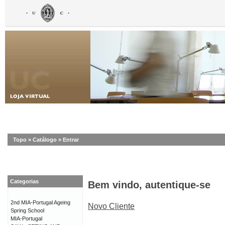
Topo
»
Catálogo
»
Entrar
Categorias
Bem vindo, autentique-se
2nd MIA-Portugal Ageing
Novo Cliente
Spring School
MIA-Portugal