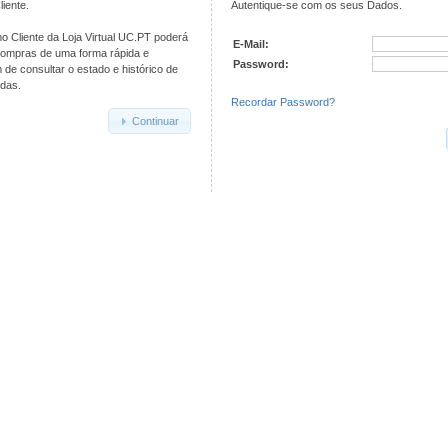
iente.
Autentique-se com os seus Dados.
o Cliente da Loja Virtual UC.PT poderá
E-Mail:
compras de uma forma rápida e
Password:
de consultar o estado e histórico de
das.
Recordar Password?
Continuar