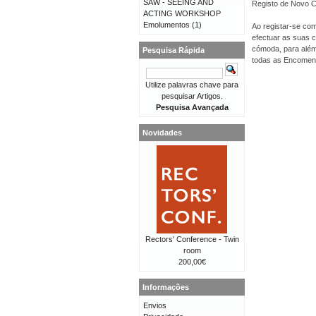
SAW - SEEING AND
Registo de Novo Cl
ACTING WORKSHOP
Emolumentos
(1)
Ao registar-se com
efectuar as suas 
cómoda, para além 
Pesquisa Rápida
todas as Encomen
Utilize palavras chave para
pesquisar Artigos.
Pesquisa Avançada
Novidades
Rectors' Conference - Twin
room
200,00€
Informações
Envios