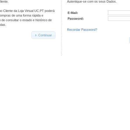
iente.
Autentique-se com os seus Dados.
o Cliente da Loja Virtual UC.PT poderá
E-Mail:
compras de uma forma rápida e
Password:
de consultar o estado e histórico de
das.
Recordar Password?
Continuar