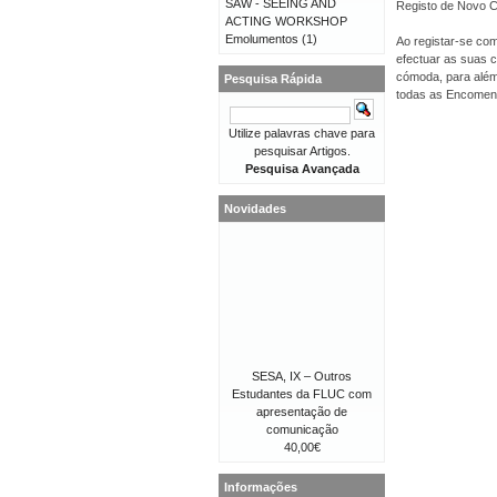
SAW - SEEING AND
Registo de Novo Cl
ACTING WORKSHOP
Emolumentos
(1)
Ao registar-se com
efectuar as suas 
cómoda, para além 
Pesquisa Rápida
todas as Encomen
Utilize palavras chave para
pesquisar Artigos.
Pesquisa Avançada
Novidades
SESA, IX – Outros
Estudantes da FLUC com
apresentação de
comunicação
40,00€
Informações