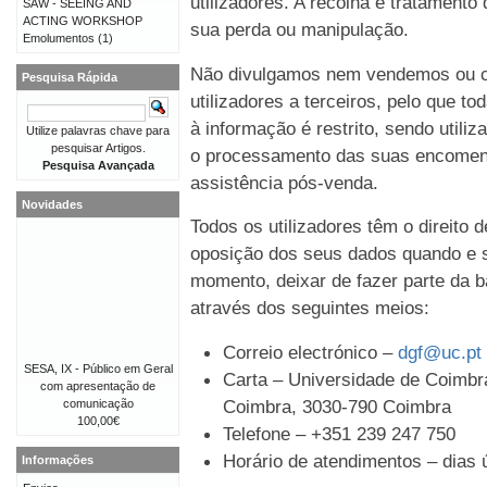
utilizadores. A recolha e tratament
SAW - SEEING AND
ACTING WORKSHOP
sua perda ou manipulação.
Emolumentos
(1)
Não divulgamos nem vendemos ou c
Pesquisa Rápida
utilizadores a terceiros, pelo que t
à informação é restrito, sendo util
Utilize palavras chave para
pesquisar Artigos.
o processamento das suas encomen
Pesquisa Avançada
assistência pós-venda.
Novidades
Todos os utilizadores têm o direito 
oposição dos seus dados quando e s
momento, deixar de fazer parte da b
através dos seguintes meios:
Correio electrónico –
dgf@uc.pt
SESA, IX - Público em Geral
Carta – Universidade de Coimbra
com apresentação de
Coimbra, 3030-790 Coimbra
comunicação
100,00€
Telefone – +351 239 247 750
Horário de atendimentos – dias ú
Informações