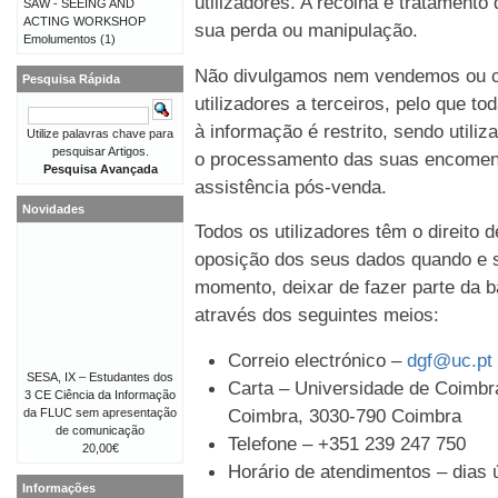
utilizadores. A recolha e tratament
SAW - SEEING AND
ACTING WORKSHOP
sua perda ou manipulação.
Emolumentos
(1)
Não divulgamos nem vendemos ou c
Pesquisa Rápida
utilizadores a terceiros, pelo que t
à informação é restrito, sendo util
Utilize palavras chave para
pesquisar Artigos.
o processamento das suas encomen
Pesquisa Avançada
assistência pós-venda.
Novidades
Todos os utilizadores têm o direito 
oposição dos seus dados quando e s
momento, deixar de fazer parte da b
através dos seguintes meios:
Correio electrónico –
dgf@uc.pt
SESA, IX – Estudantes dos
Carta – Universidade de Coimbra
3 CE Ciência da Informação
Coimbra, 3030-790 Coimbra
da FLUC sem apresentação
de comunicação
Telefone – +351 239 247 750
20,00€
Horário de atendimentos – dias ú
Informações