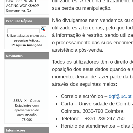
utilizadores. A recolha e tratament
SAW - SEEING AND
ACTING WORKSHOP
sua perda ou manipulação.
Emolumentos
(1)
Não divulgamos nem vendemos ou c
Pesquisa Rápida
utilizadores a terceiros, pelo que t
à informação é restrito, sendo util
Utilize palavras chave para
pesquisar Artigos.
o processamento das suas encomen
Pesquisa Avançada
assistência pós-venda.
Novidades
Todos os utilizadores têm o direito 
oposição dos seus dados quando e s
momento, deixar de fazer parte da b
através dos seguintes meios:
Correio electrónico –
dgf@uc.pt
SESA, IX – Outros
Carta – Universidade de Coimbra
Estudantes com
Coimbra, 3030-790 Coimbra
apresentação de
comunicação
Telefone – +351 239 247 750
75,00€
Horário de atendimentos – dias ú
Informações