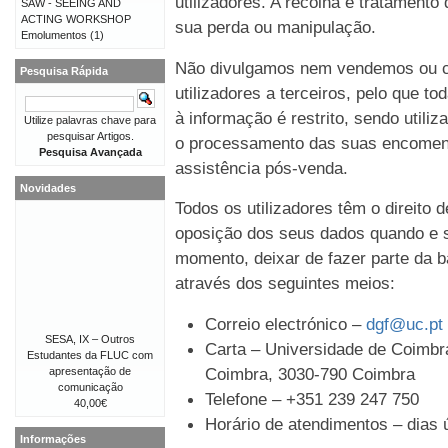
utilizadores. A recolha e tratament
SAW - SEEING AND
ACTING WORKSHOP
sua perda ou manipulação.
Emolumentos
(1)
Não divulgamos nem vendemos ou c
Pesquisa Rápida
utilizadores a terceiros, pelo que t
à informação é restrito, sendo util
Utilize palavras chave para
pesquisar Artigos.
o processamento das suas encomen
Pesquisa Avançada
assistência pós-venda.
Novidades
Todos os utilizadores têm o direito 
oposição dos seus dados quando e s
momento, deixar de fazer parte da b
através dos seguintes meios:
Correio electrónico –
dgf@uc.pt
SESA, IX – Outros
Carta – Universidade de Coimbra
Estudantes da FLUC com
Coimbra, 3030-790 Coimbra
apresentação de
comunicação
Telefone – +351 239 247 750
40,00€
Horário de atendimentos – dias ú
Informações