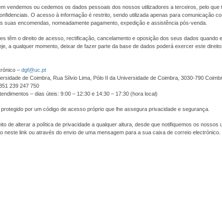
m vendemos ou cedemos os dados pessoais dos nossos utilizadores a terceiros, pelo que 
nfidenciais. O acesso à informação é restrito, sendo utilizada apenas para comunicação com
s suas encomendas, nomeadamente pagamento, expedição e assistência pós-venda.
res têm o direito de acesso, rectificação, cancelamento e oposição dos seus dados quando
je, a qualquer momento, deixar de fazer parte da base de dados poderá exercer este direit
trónico –
dgf@uc.pt
ersidade de Coimbra, Rua Sílvio Lima, Pólo II da Universidade de Coimbra, 3030-790 Coimb
+351 239 247 750
tendimentos – dias úteis: 9:00 – 12:30 e 14:30 – 17:30 (hora local)
 protegido por um código de acesso próprio que lhe assegura privacidade e segurança.
to de alterar a política de privacidade a qualquer altura, desde que notifiquemos os nossos u
o neste link ou através do envio de uma mensagem para a sua caixa de correio electrónico.