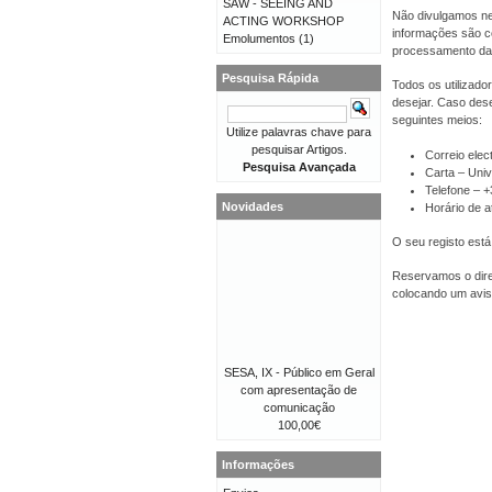
SAW - SEEING AND
Não divulgamos ne
ACTING WORKSHOP
informações são co
Emolumentos
(1)
processamento da
Pesquisa Rápida
Todos os utilizado
desejar. Caso dese
seguintes meios:
Utilize palavras chave para
pesquisar Artigos.
Correio elec
Pesquisa Avançada
Carta – Univ
Telefone – 
Novidades
Horário de a
O seu registo está
Reservamos o direi
colocando um avis
SESA, IX - Público em Geral
com apresentação de
comunicação
100,00€
Informações