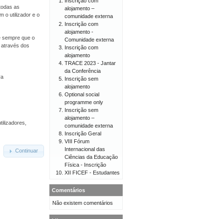
Inscrição com
todas as
alojamento –
 o utilizador e o
comunidade externa
Inscrição com
alojamento -
 e sempre que o
Comunidade externa
o através dos
Inscrição com
alojamento
TRACE 2023 - Jantar
da Conferência
ra
Inscrição sem
alojamento
Optional social
programme only
Inscrição sem
alojamento –
tilizadores,
comunidade externa
Inscrição Geral
VIII Fórum
Internacional das
Continuar
Ciências da Educação
Física - Inscrição
XII FICEF - Estudantes
Comentários
Não existem comentários