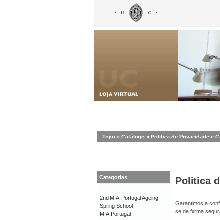
Topo
»
Catálogo
»
Politica de Privacidade e 
Categorias
Politica 
2nd MIA-Portugal Ageing
Garantimos a confi
Spring School
se de forma segur
MIA-Portugal