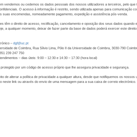
m vendemos ou cedemos os dados pessoais dos nossos utilizadores a terceiros, pelo que 
nfidenciais. O acesso à informação é restrito, sendo utilizada apenas para comunicação com
s suas encomendas, nomeadamente pagamento, expedição e assistência pós-venda.
res têm o direito de acesso, rectificação, cancelamento e oposição dos seus dados quando
je, a qualquer momento, deixar de fazer parte da base de dados poderá exercer este direit
trónico –
dgf@uc.pt
ersidade de Coimbra, Rua Sílvio Lima, Pólo II da Universidade de Coimbra, 3030-790 Coimb
+351 239 247 750
tendimentos – dias úteis: 9:00 – 12:30 e 14:30 – 17:30 (hora local)
 protegido por um código de acesso próprio que lhe assegura privacidade e segurança.
to de alterar a política de privacidade a qualquer altura, desde que notifiquemos os nossos u
o neste link ou através do envio de uma mensagem para a sua caixa de correio electrónico.