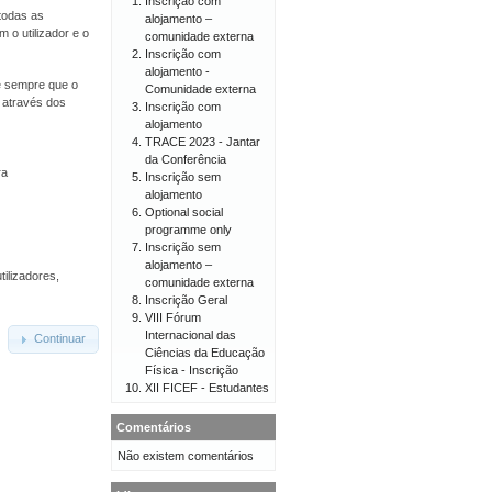
Inscrição com
todas as
alojamento –
 o utilizador e o
comunidade externa
Inscrição com
alojamento -
 e sempre que o
Comunidade externa
o através dos
Inscrição com
alojamento
TRACE 2023 - Jantar
da Conferência
ra
Inscrição sem
alojamento
Optional social
programme only
Inscrição sem
alojamento –
tilizadores,
comunidade externa
Inscrição Geral
VIII Fórum
Internacional das
Continuar
Ciências da Educação
Física - Inscrição
XII FICEF - Estudantes
Comentários
Não existem comentários