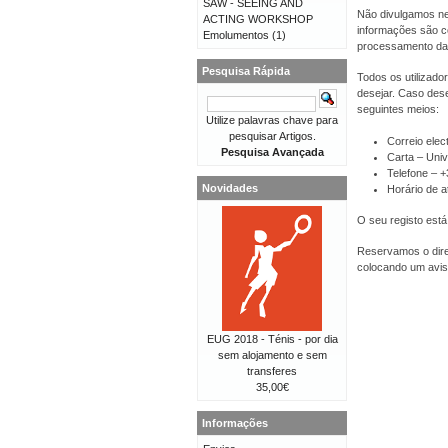
SAW - SEEING AND
Não divulgamos ne
ACTING WORKSHOP
informações são co
Emolumentos
(1)
processamento da
Pesquisa Rápida
Todos os utilizado
desejar. Caso dese
seguintes meios:
Utilize palavras chave para
pesquisar Artigos.
Correio elec
Pesquisa Avançada
Carta – Univ
Telefone – 
Novidades
Horário de a
O seu registo está
Reservamos o direi
colocando um avis
EUG 2018 - Ténis - por dia
sem alojamento e sem
transferes
35,00€
Informações