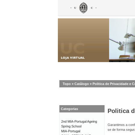
Topo
»
Catálogo
»
Politica de Privacidade e 
Categorias
Politica 
2nd MIA-Portugal Ageing
Garantimos a confi
Spring School
se de forma segur
MIA-Portugal