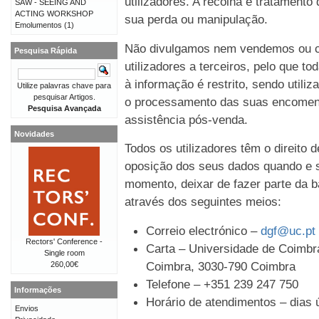
utilizadores. A recolha e tratament
SAW - SEEING AND
ACTING WORKSHOP
sua perda ou manipulação.
Emolumentos
(1)
Não divulgamos nem vendemos ou c
Pesquisa Rápida
utilizadores a terceiros, pelo que t
à informação é restrito, sendo util
Utilize palavras chave para
pesquisar Artigos.
o processamento das suas encomen
Pesquisa Avançada
assistência pós-venda.
Novidades
Todos os utilizadores têm o direito 
oposição dos seus dados quando e s
momento, deixar de fazer parte da b
através dos seguintes meios:
Correio electrónico –
dgf@uc.pt
Rectors' Conference -
Carta – Universidade de Coimbra
Single room
Coimbra, 3030-790 Coimbra
260,00€
Telefone – +351 239 247 750
Informações
Horário de atendimentos – dias ú
Envios