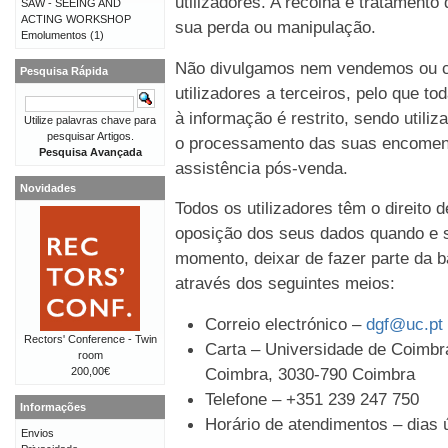
utilizadores. A recolha e tratament
SAW - SEEING AND
ACTING WORKSHOP
sua perda ou manipulação.
Emolumentos
(1)
Não divulgamos nem vendemos ou c
Pesquisa Rápida
utilizadores a terceiros, pelo que t
à informação é restrito, sendo util
Utilize palavras chave para
pesquisar Artigos.
o processamento das suas encomen
Pesquisa Avançada
assistência pós-venda.
Novidades
Todos os utilizadores têm o direito 
oposição dos seus dados quando e s
momento, deixar de fazer parte da b
através dos seguintes meios:
Correio electrónico –
dgf@uc.pt
Rectors' Conference - Twin
Carta – Universidade de Coimbra
room
Coimbra, 3030-790 Coimbra
200,00€
Telefone – +351 239 247 750
Informações
Horário de atendimentos – dias ú
Envios