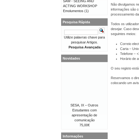
SAW - SEEING AND
Não divulgamos ne
ACTING WORKSHOP
informações são co
Emolumentos
(1)
processamento da
Pesquisa Rápida
Todos os utilizado
desejar. Caso dese
seguintes meios:
Utilize palavras chave para
pesquisar Artigos.
Correio elec
Pesquisa Avançada
Carta – Univ
Telefone – 
Novidades
Horário de a
O seu registo está
Reservamos o direi
colocando um avis
SESA, IX – Outros
Estudantes com
apresentação de
comunicação
75,00€
Informações