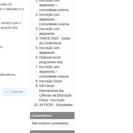
Inscrição com
todas as
alojamento –
 o utilizador e o
comunidade externa
Inscrição com
alojamento -
 e sempre que o
Comunidade externa
o através dos
Inscrição com
alojamento
TRACE 2023 - Jantar
da Conferência
ra
Inscrição sem
alojamento
Optional social
programme only
Inscrição sem
alojamento –
tilizadores,
comunidade externa
Inscrição Geral
VIII Fórum
Internacional das
Continuar
Ciências da Educação
Física - Inscrição
XII FICEF - Estudantes
Comentários
Não existem comentários