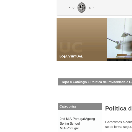
Topo
»
Catálogo
»
Politica de Privacidade e 
Categorias
Politica 
2nd MIA-Portugal Ageing
Garantimos a confi
Spring School
se de forma segur
MIA-Portugal