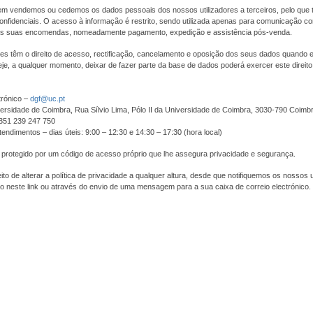
m vendemos ou cedemos os dados pessoais dos nossos utilizadores a terceiros, pelo que 
nfidenciais. O acesso à informação é restrito, sendo utilizada apenas para comunicação com
s suas encomendas, nomeadamente pagamento, expedição e assistência pós-venda.
res têm o direito de acesso, rectificação, cancelamento e oposição dos seus dados quando
je, a qualquer momento, deixar de fazer parte da base de dados poderá exercer este direit
trónico –
dgf@uc.pt
ersidade de Coimbra, Rua Sílvio Lima, Pólo II da Universidade de Coimbra, 3030-790 Coimb
+351 239 247 750
tendimentos – dias úteis: 9:00 – 12:30 e 14:30 – 17:30 (hora local)
 protegido por um código de acesso próprio que lhe assegura privacidade e segurança.
to de alterar a política de privacidade a qualquer altura, desde que notifiquemos os nossos u
o neste link ou através do envio de uma mensagem para a sua caixa de correio electrónico.