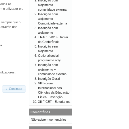
Inscrição com
todas as
alojamento –
 o utilizador e o
comunidade externa
Inscrição com
alojamento -
 e sempre que o
Comunidade externa
o através dos
Inscrição com
alojamento
TRACE 2023 - Jantar
da Conferência
ra
Inscrição sem
alojamento
Optional social
programme only
Inscrição sem
alojamento –
tilizadores,
comunidade externa
Inscrição Geral
VIII Fórum
Internacional das
Continuar
Ciências da Educação
Física - Inscrição
XII FICEF - Estudantes
Comentários
Não existem comentários