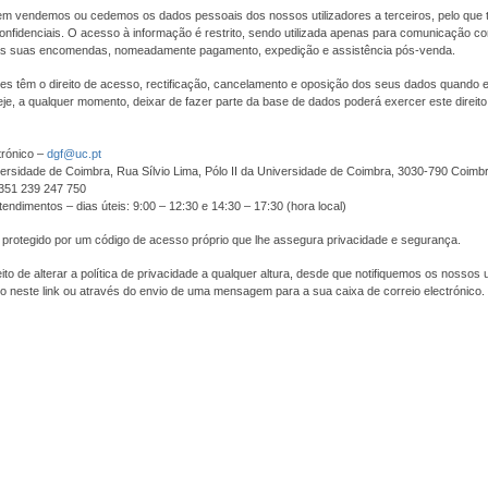
m vendemos ou cedemos os dados pessoais dos nossos utilizadores a terceiros, pelo que 
nfidenciais. O acesso à informação é restrito, sendo utilizada apenas para comunicação com
s suas encomendas, nomeadamente pagamento, expedição e assistência pós-venda.
res têm o direito de acesso, rectificação, cancelamento e oposição dos seus dados quando
je, a qualquer momento, deixar de fazer parte da base de dados poderá exercer este direit
trónico –
dgf@uc.pt
ersidade de Coimbra, Rua Sílvio Lima, Pólo II da Universidade de Coimbra, 3030-790 Coimb
+351 239 247 750
tendimentos – dias úteis: 9:00 – 12:30 e 14:30 – 17:30 (hora local)
 protegido por um código de acesso próprio que lhe assegura privacidade e segurança.
to de alterar a política de privacidade a qualquer altura, desde que notifiquemos os nossos u
o neste link ou através do envio de uma mensagem para a sua caixa de correio electrónico.