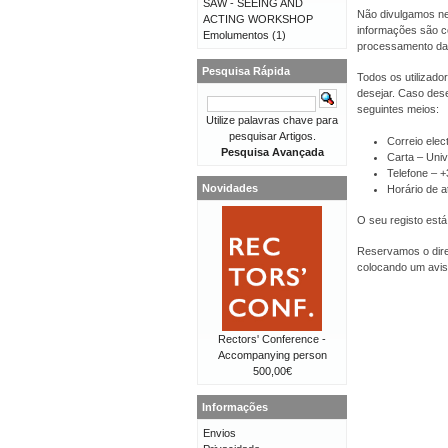
SAW - SEEING AND
Não divulgamos ne
ACTING WORKSHOP
informações são co
Emolumentos
(1)
processamento da
Pesquisa Rápida
Todos os utilizado
desejar. Caso dese
seguintes meios:
Utilize palavras chave para
pesquisar Artigos.
Correio elec
Pesquisa Avançada
Carta – Univ
Telefone – 
Novidades
Horário de a
O seu registo está
Reservamos o direi
colocando um avis
Rectors' Conference -
Accompanying person
500,00€
Informações
Envios