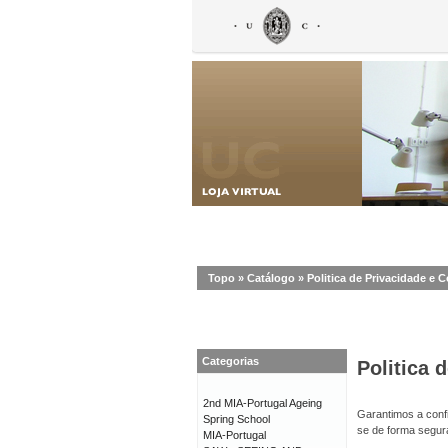
Topo
»
Catálogo
»
Politica de Privacidade e 
Categorias
Politica 
2nd MIA-Portugal Ageing
Garantimos a confi
Spring School
se de forma segur
MIA-Portugal