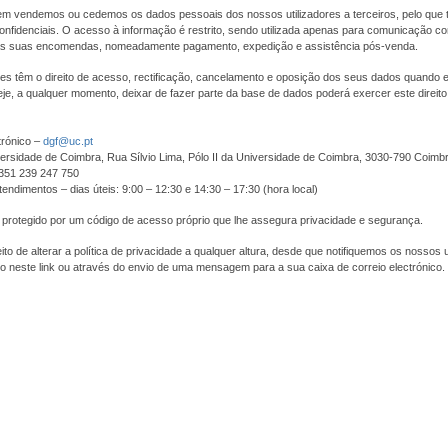
m vendemos ou cedemos os dados pessoais dos nossos utilizadores a terceiros, pelo que 
nfidenciais. O acesso à informação é restrito, sendo utilizada apenas para comunicação com
s suas encomendas, nomeadamente pagamento, expedição e assistência pós-venda.
res têm o direito de acesso, rectificação, cancelamento e oposição dos seus dados quando
je, a qualquer momento, deixar de fazer parte da base de dados poderá exercer este direit
trónico –
dgf@uc.pt
ersidade de Coimbra, Rua Sílvio Lima, Pólo II da Universidade de Coimbra, 3030-790 Coimb
+351 239 247 750
tendimentos – dias úteis: 9:00 – 12:30 e 14:30 – 17:30 (hora local)
 protegido por um código de acesso próprio que lhe assegura privacidade e segurança.
to de alterar a política de privacidade a qualquer altura, desde que notifiquemos os nossos u
o neste link ou através do envio de uma mensagem para a sua caixa de correio electrónico.