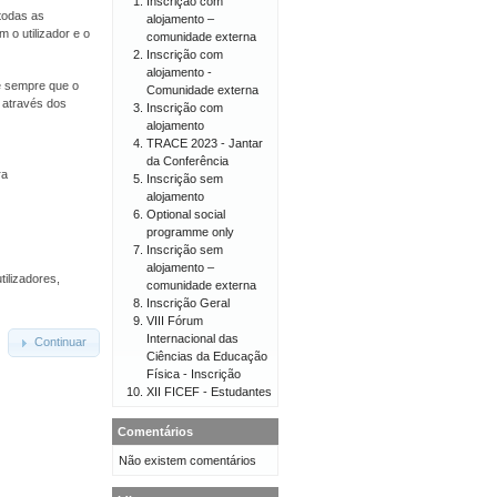
Inscrição com
todas as
alojamento –
 o utilizador e o
comunidade externa
Inscrição com
alojamento -
 e sempre que o
Comunidade externa
o através dos
Inscrição com
alojamento
TRACE 2023 - Jantar
da Conferência
ra
Inscrição sem
alojamento
Optional social
programme only
Inscrição sem
alojamento –
tilizadores,
comunidade externa
Inscrição Geral
VIII Fórum
Internacional das
Continuar
Ciências da Educação
Física - Inscrição
XII FICEF - Estudantes
Comentários
Não existem comentários