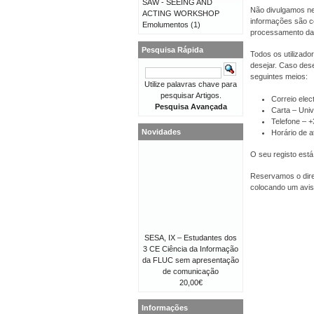
SAW - SEEING AND
Não divulgamos ne
ACTING WORKSHOP
informações são co
Emolumentos
(1)
processamento da
Pesquisa Rápida
Todos os utilizado
desejar. Caso dese
seguintes meios:
Utilize palavras chave para
pesquisar Artigos.
Correio elec
Pesquisa Avançada
Carta – Univ
Telefone – 
Novidades
Horário de a
O seu registo está
Reservamos o direi
colocando um avis
SESA, IX – Estudantes dos
3 CE Ciência da Informação
da FLUC sem apresentação
de comunicação
20,00€
Informações