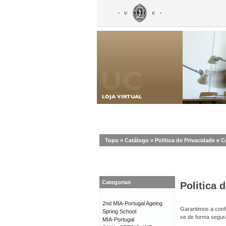
Topo
»
Catálogo
»
Politica de Privacidade e 
Categorias
Politica 
2nd MIA-Portugal Ageing
Garantimos a confi
Spring School
se de forma segur
MIA-Portugal