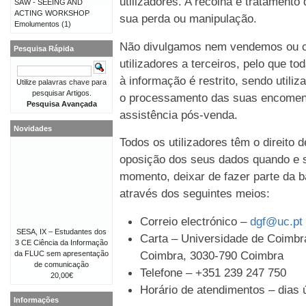
utilizadores. A recolha e tratament
SAW - SEEING AND
ACTING WORKSHOP
sua perda ou manipulação.
Emolumentos
(1)
Não divulgamos nem vendemos ou c
Pesquisa Rápida
utilizadores a terceiros, pelo que t
à informação é restrito, sendo util
Utilize palavras chave para
pesquisar Artigos.
o processamento das suas encomen
Pesquisa Avançada
assistência pós-venda.
Novidades
Todos os utilizadores têm o direito 
oposição dos seus dados quando e s
momento, deixar de fazer parte da b
através dos seguintes meios:
Correio electrónico –
dgf@uc.pt
SESA, IX – Estudantes dos
Carta – Universidade de Coimbra
3 CE Ciência da Informação
Coimbra, 3030-790 Coimbra
da FLUC sem apresentação
de comunicação
Telefone – +351 239 247 750
20,00€
Horário de atendimentos – dias ú
Informações