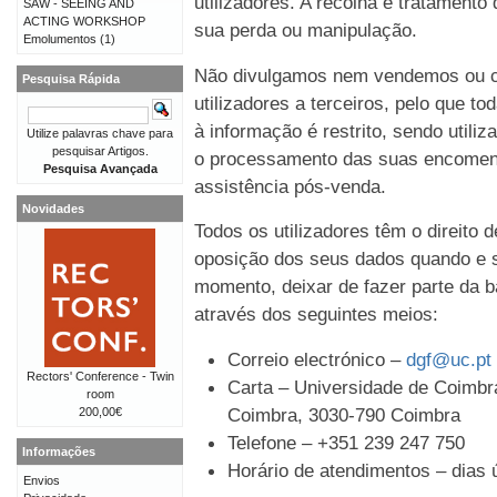
utilizadores. A recolha e tratament
SAW - SEEING AND
ACTING WORKSHOP
sua perda ou manipulação.
Emolumentos
(1)
Não divulgamos nem vendemos ou c
Pesquisa Rápida
utilizadores a terceiros, pelo que t
à informação é restrito, sendo util
Utilize palavras chave para
pesquisar Artigos.
o processamento das suas encomen
Pesquisa Avançada
assistência pós-venda.
Novidades
Todos os utilizadores têm o direito 
oposição dos seus dados quando e s
momento, deixar de fazer parte da b
através dos seguintes meios:
Correio electrónico –
dgf@uc.pt
Rectors' Conference - Twin
Carta – Universidade de Coimbra
room
Coimbra, 3030-790 Coimbra
200,00€
Telefone – +351 239 247 750
Informações
Horário de atendimentos – dias ú
Envios