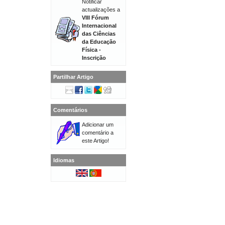
Notificar
actualizações a
VIII Fórum
Internacional
das Ciências
da Educação
Física -
Inscrição
Partilhar Artigo
Comentários
Adicionar um
comentário a
este Artigo!
Idiomas