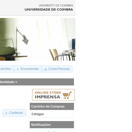
arrinho
Encomendar
Conta Pessoal
Identidade
»
Carrinho de Compras
Continuar
0 Artigos
Notificações