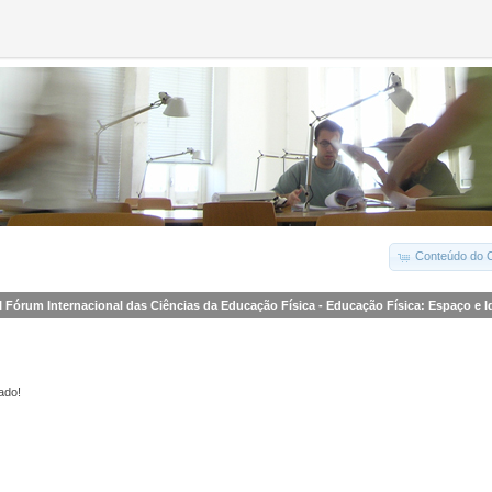
Conteúdo do C
II Fórum Internacional das Ciências da Educação Física - Educação Física: Espaço e 
ado!