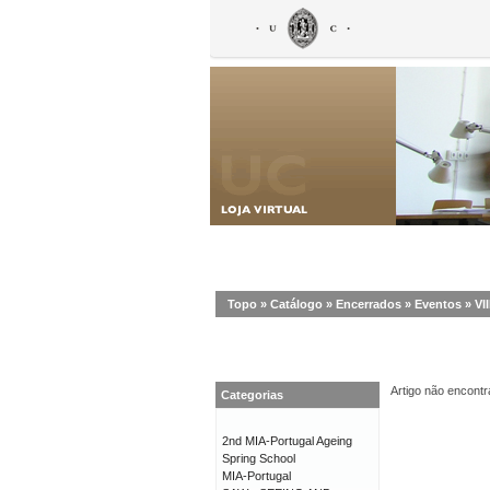
Topo
»
Catálogo
»
Encerrados
»
Eventos
»
VI
Artigo não encontr
Categorias
2nd MIA-Portugal Ageing
Spring School
MIA-Portugal