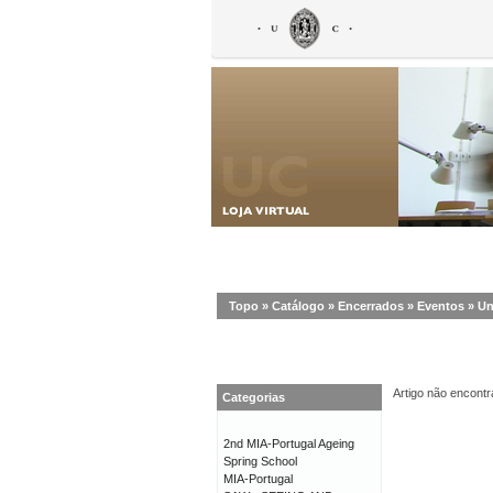
Topo
»
Catálogo
»
Encerrados
»
Eventos
»
Un
Artigo não encontr
Categorias
2nd MIA-Portugal Ageing
Spring School
MIA-Portugal