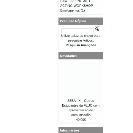
SAW - SEEING AND
ACTING WORKSHOP
Emolumentos
(1)
Pesquisa Rápida
Utilize palavras chave para
pesquisar Artigos.
Pesquisa Avançada
Novidades
SESA, IX – Outros
Estudantes da FLUC com
apresentação de
comunicação
40,00€
Informações