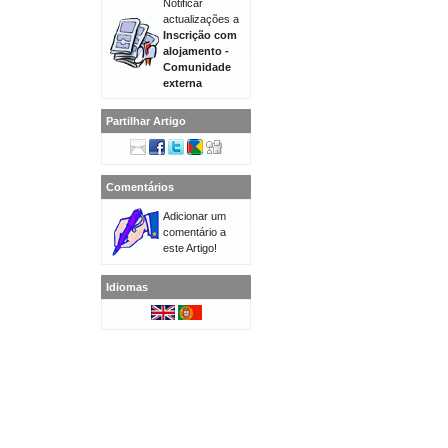
Notificar
actualizações a
Inscrição com
alojamento -
Comunidade
externa
Partilhar Artigo
Comentários
Adicionar um
comentário a
este Artigo!
Idiomas