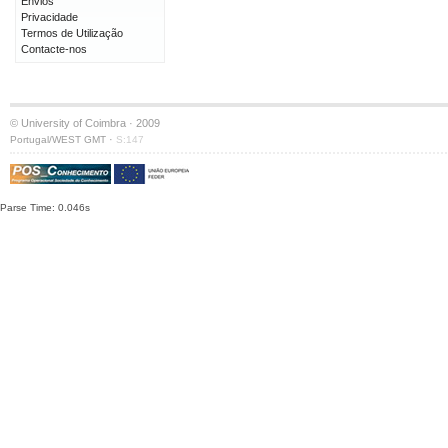
Envios
Privacidade
Termos de Utilização
Contacte-nos
© University of Coimbra · 2009
·
Portugal/WEST GMT
S:147
Parse Time: 0.046s