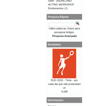
SAW - SEEING AND
ACTING WORKSHOP
Emolumentos
(1)
Pesquisa Rápida
Utilize palavras chave para
pesquisar Artigos.
Pesquisa Avançada
Novidades
EUG 2018 - Ténis - por
cada dia que não pretendam
vir
6,50€
Informações