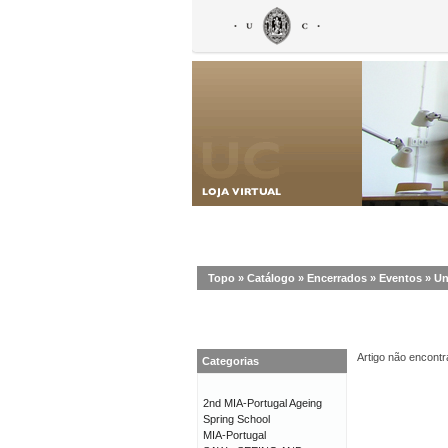
Topo
»
Catálogo
»
Encerrados
»
Eventos
»
Un
Artigo não encontr
Categorias
2nd MIA-Portugal Ageing
Spring School
MIA-Portugal