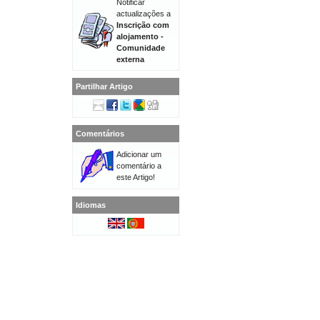
Notificar
actualizações a
Inscrição com
alojamento -
Comunidade
externa
Partilhar Artigo
Comentários
Adicionar um
comentário a
este Artigo!
Idiomas