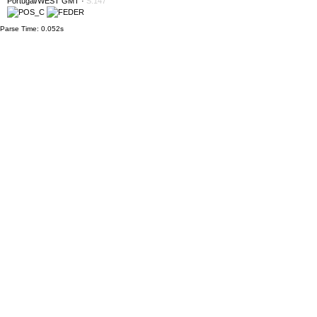
Portugal/WEST GMT
·
S:147
Parse Time: 0.052s