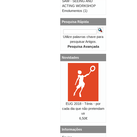
SAW - SEEING AND
ACTING WORKSHOP
Emolumentos
(1)
Pesquisa Rápida
Utilize palavras chave para
pesquisar Artigos.
Pesquisa Avançada
Novidades
EUG 2018 - Ténis - por
cada dia que não pretendam
vir
6,50€
Informações