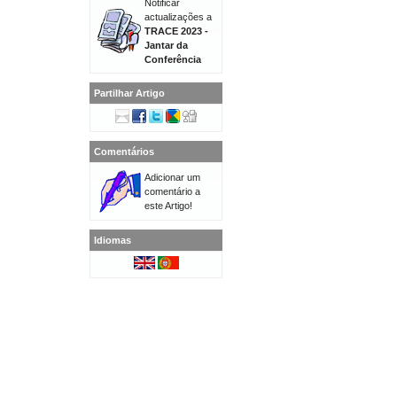
Notificar
actualizações a
TRACE 2023 -
Jantar da
Conferência
Partilhar Artigo
Comentários
Adicionar um
comentário a
este Artigo!
Idiomas