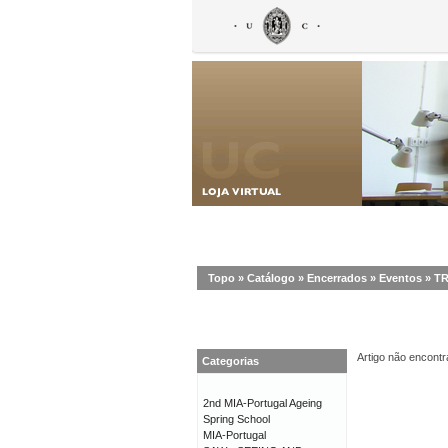
Topo
»
Catálogo
»
Encerrados
»
Eventos
»
TR
Artigo não encontr
Categorias
2nd MIA-Portugal Ageing
Spring School
MIA-Portugal