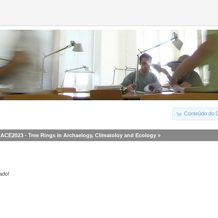
Conteúdo do C
ACE2023 - Tree Rings in Archaelogy, Climatoloy and Ecology
»
ado!