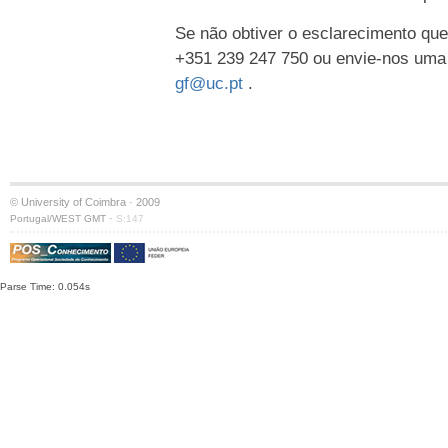
Se não obtiver o esclarecimento que
+351 239 247 750 ou envie-nos uma
gf@uc.pt
.
© University of Coimbra · 2009
·
Portugal/WEST GMT
S:147
Parse Time: 0.054s