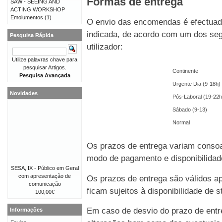
Formas de entrega
SAW - SEEING AND
ACTING WORKSHOP
Emolumentos
(1)
O envio das encomendas é efectuado
indicada, de acordo com um dos seg
Pesquisa Rápida
utilizador:
Utilize palavras chave para
pesquisar Artigos.
Continente
Pesquisa Avançada
Urgente Dia (9-18h)
Novidades
Pós-Laboral (19-22h
Sábado (9-13)
Normal
Os prazos de entrega variam consoa
modo de pagamento e disponibilida
SESA, IX - Público em Geral
com apresentação de
Os prazos de entrega são válidos 
comunicação
ficam sujeitos à disponibilidade de
100,00€
Em caso de desvio do prazo de entre
Informações