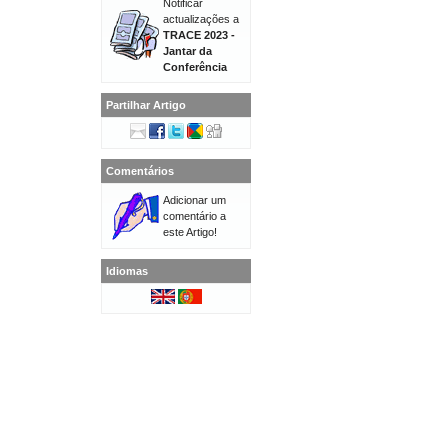
Notificar
actualizações a
TRACE 2023 -
Jantar da
Conferência
Partilhar Artigo
Comentários
Adicionar um
comentário a
este Artigo!
Idiomas