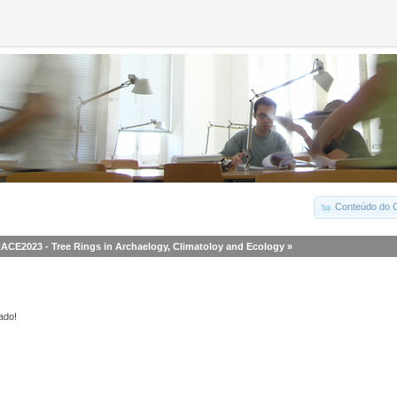
Conteúdo do C
ACE2023 - Tree Rings in Archaelogy, Climatoloy and Ecology
»
ado!