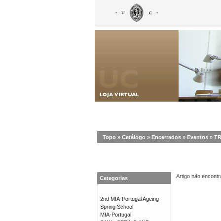
Topo
»
Catálogo
»
Encerrados
»
Eventos
»
TR
Artigo não encontr
Categorias
2nd MIA-Portugal Ageing
Spring School
MIA-Portugal