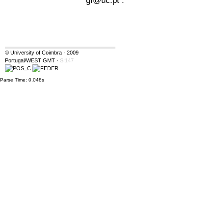
© University of Coimbra · 2009
Portugal/WEST GMT
·
S:147
Parse Time: 0.048s