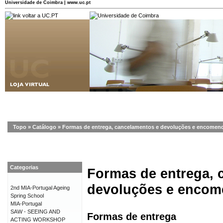
Universidade de Coimbra | www.uc.pt
Topo
»
Catálogo
»
Formas de entrega, cancelamentos e devoluções e encomen
Categorias
Formas de entrega, 
devoluções e enco
2nd MIA-Portugal Ageing
Spring School
MIA-Portugal
SAW - SEEING AND
Formas de entrega
ACTING WORKSHOP