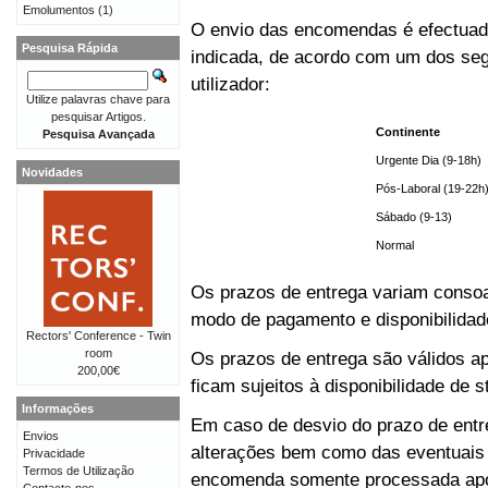
Emolumentos
(1)
O envio das encomendas é efectuado
Pesquisa Rápida
indicada, de acordo com um dos seg
utilizador:
Utilize palavras chave para
pesquisar Artigos.
Continente
Pesquisa Avançada
Urgente Dia (9-18h)
Novidades
Pós-Laboral (19-22h
Sábado (9-13)
Normal
Os prazos de entrega variam consoa
modo de pagamento e disponibilida
Rectors' Conference - Twin
room
Os prazos de entrega são válidos 
200,00€
ficam sujeitos à disponibilidade de
Informações
Em caso de desvio do prazo de entre
Envios
alterações bem como das eventuais 
Privacidade
Termos de Utilização
encomenda somente processada após 