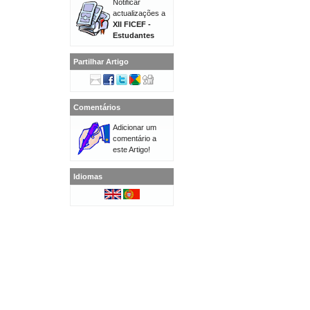
Notificar
actualizações a
XII FICEF -
Estudantes
Partilhar Artigo
Comentários
Adicionar um
comentário a
este Artigo!
Idiomas