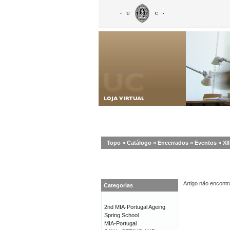
Topo
»
Catálogo
»
Encerrados
»
Eventos
»
XI
Artigo não encontr
Categorias
2nd MIA-Portugal Ageing
Spring School
MIA-Portugal