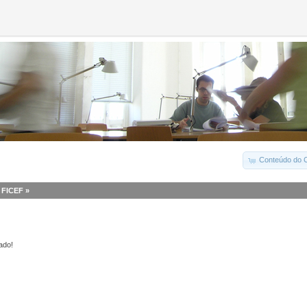
Conteúdo do C
I FICEF
»
ado!