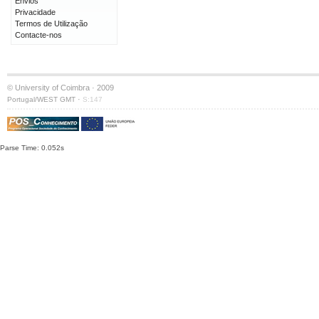
Envios
Privacidade
Termos de Utilização
Contacte-nos
© University of Coimbra · 2009
·
Portugal/WEST GMT
S:147
Parse Time: 0.052s