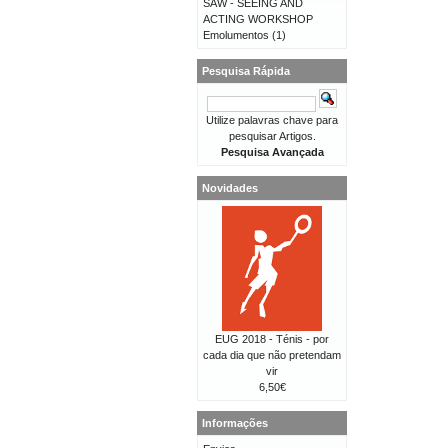
SAW - SEEING AND
ACTING WORKSHOP
Emolumentos
(1)
Pesquisa Rápida
Utilize palavras chave para
pesquisar Artigos.
Pesquisa Avançada
Novidades
EUG 2018 - Ténis - por
cada dia que não pretendam
vir
6,50€
Informações