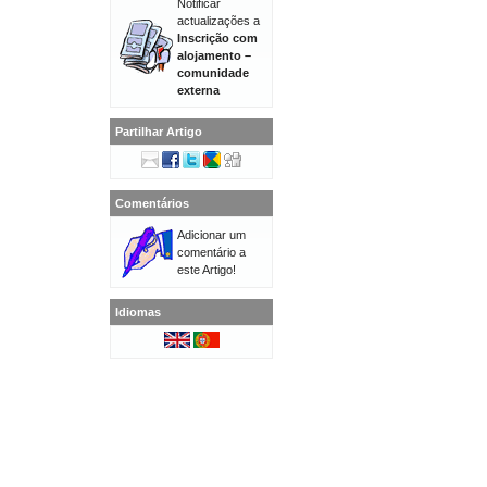
Notificar
actualizações a
Inscrição com
alojamento –
comunidade
externa
Partilhar Artigo
Comentários
Adicionar um
comentário a
este Artigo!
Idiomas