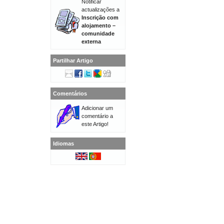
Notificar
actualizações a
Inscrição com
alojamento –
comunidade
externa
Partilhar Artigo
Comentários
Adicionar um
comentário a
este Artigo!
Idiomas