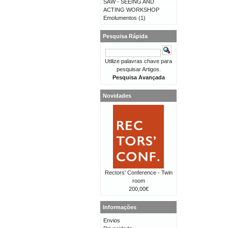
SAW - SEEING AND
ACTING WORKSHOP
Emolumentos
(1)
Pesquisa Rápida
Utilize palavras chave para
pesquisar Artigos.
Pesquisa Avançada
Novidades
Rectors' Conference - Twin
room
200,00€
Informações
Envios