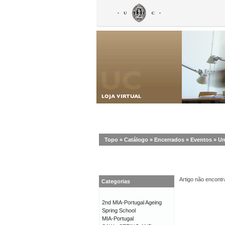
Topo
»
Catálogo
»
Encerrados
»
Eventos
»
Un
Artigo não encontr
Categorias
2nd MIA-Portugal Ageing
Spring School
MIA-Portugal