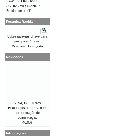
SAW - SEEING AND
ACTING WORKSHOP
Emolumentos
(1)
Pesquisa Rápida
Utilize palavras chave para
pesquisar Artigos.
Pesquisa Avançada
Novidades
SESA, IX – Outros
Estudantes da FLUC com
apresentação de
comunicação
40,00€
Informações