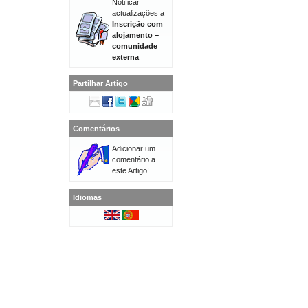
Notificar
actualizações a
Inscrição com
alojamento –
comunidade
externa
Partilhar Artigo
Comentários
Adicionar um
comentário a
este Artigo!
Idiomas