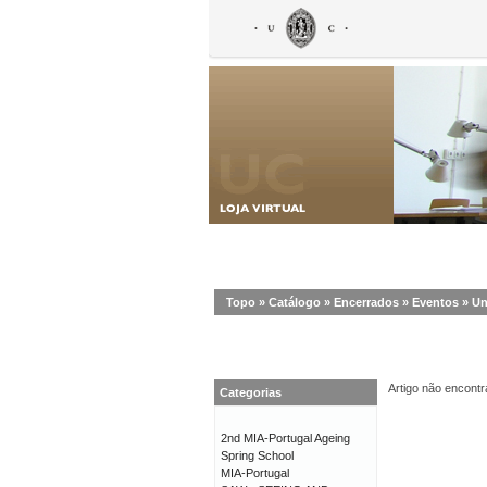
Topo
»
Catálogo
»
Encerrados
»
Eventos
»
Un
Artigo não encontr
Categorias
2nd MIA-Portugal Ageing
Spring School
MIA-Portugal