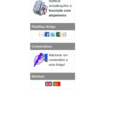
Notificar
actualizações a
Inscrição com
alojamento
Partilhar Artigo
Comentários
Adicionar um
comentário a
este Artigo!
Idiomas