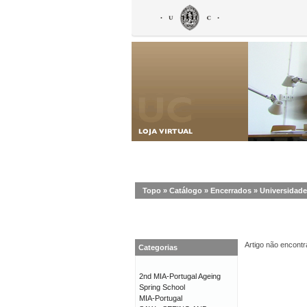
Topo
»
Catálogo
»
Encerrados
»
Universidade
Artigo não encontr
Categorias
2nd MIA-Portugal Ageing
Spring School
MIA-Portugal