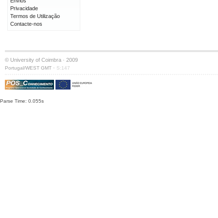
Envios
Privacidade
Termos de Utilização
Contacte-nos
© University of Coimbra · 2009
·
Portugal/WEST GMT
S:147
Parse Time: 0.055s