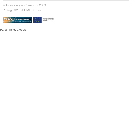
© University of Coimbra · 2009
·
Portugal/WEST GMT
S:147
Parse Time: 0.056s