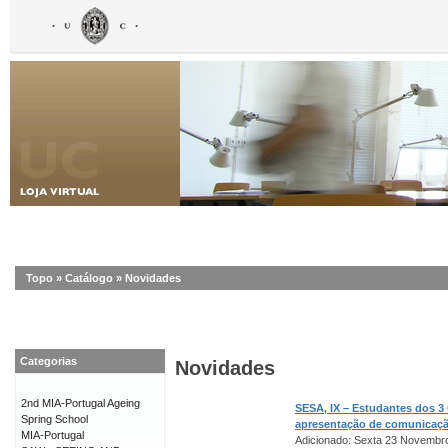
Topo
»
Catálogo
»
Novidades
Categorias
Novidades
2nd MIA-Portugal Ageing
SESA, IX – Estudantes dos 3
Spring School
apresentação de comunicaç
MIA-Portugal
Adicionado: Sexta 23 Novembr