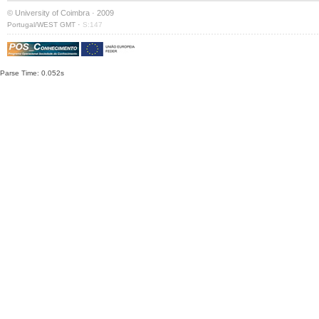
© University of Coimbra · 2009
·
Portugal/WEST GMT
S:147
Parse Time: 0.052s