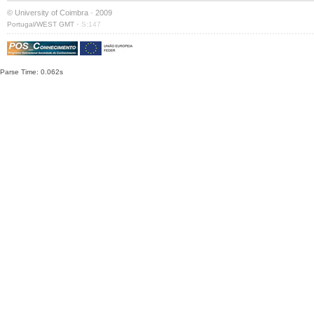
© University of Coimbra · 2009
·
Portugal/WEST GMT
S:147
Parse Time: 0.062s