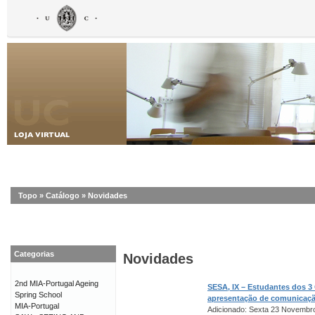
Topo
»
Catálogo
»
Novidades
Categorias
Novidades
2nd MIA-Portugal Ageing
SESA, IX – Estudantes dos 3
Spring School
apresentação de comunicaç
MIA-Portugal
Adicionado: Sexta 23 Novembr