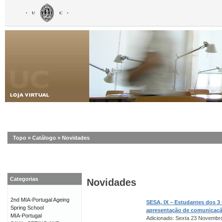
Topo
»
Catálogo
»
Novidades
Categorias
Novidades
2nd MIA-Portugal Ageing
SESA, IX – Estudantes dos 3
Spring School
apresentação de comunicaç
MIA-Portugal
Adicionado: Sexta 23 Novembr