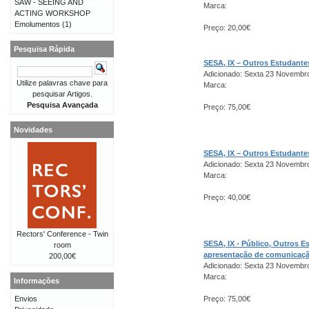
SAW - SEEING AND
Marca:
ACTING WORKSHOP
Emolumentos
(1)
Preço: 20,00€
Pesquisa Rápida
SESA, IX – Outros Estudant
Adicionado: Sexta 23 Novembr
Utilize palavras chave para
Marca:
pesquisar Artigos.
Pesquisa Avançada
Preço: 75,00€
Novidades
SESA, IX – Outros Estudant
Adicionado: Sexta 23 Novembr
Marca:
Preço: 40,00€
Rectors' Conference - Twin
SESA, IX - Público, Outros 
room
apresentação de comunicaç
200,00€
Adicionado: Sexta 23 Novembr
Marca:
Informações
Envios
Preço: 75,00€