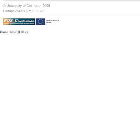
© University of Coimbra · 2009
·
Portugal/WEST GMT
S:147
Parse Time: 0.049s