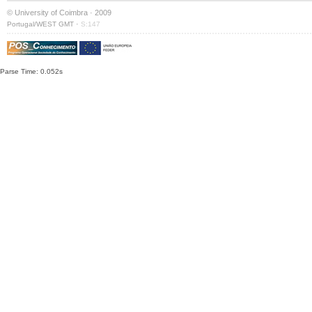
© University of Coimbra · 2009
·
Portugal/WEST GMT
S:147
Parse Time: 0.052s