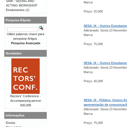
SAW - SEEING AND
Marca:
ACTING WORKSHOP
Emolumentos
(1)
Preço: 20,00€
Pesquisa Rápida
SESA, IX – Outros Estudant
Adicionado: Sexta 23 Novembr
Utilize palavras chave para
Marca:
pesquisar Artigos.
Pesquisa Avançada
Preço: 75,00€
Novidades
SESA, IX – Outros Estudant
Adicionado: Sexta 23 Novembr
Marca:
Preço: 40,00€
Rectors' Conference -
SESA, IX - Público, Outros 
Accompanying person
apresentação de comunicaç
500,00€
Adicionado: Sexta 23 Novembr
Marca:
Informações
Envios
Preço: 75,00€