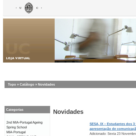
Topo
»
Catálogo
»
Novidades
Categorias
Novidades
2nd MIA-Portugal Ageing
SESA, IX – Estudantes dos 3
Spring School
apresentação de comunicaç
MIA-Portugal
Adicionado: Sexta 23 Novembr